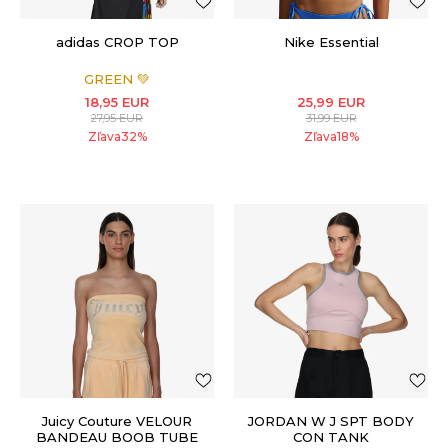
adidas CROP TOP
Nike Essential
GREEN 💚
18,95
EUR
25,99
EUR
27,95
EUR
31,99
EUR
Zľava
32
%
Zľava
18
%
Juicy Couture VELOUR
JORDAN W J SPT BODY
BANDEAU BOOB TUBE
CON TANK