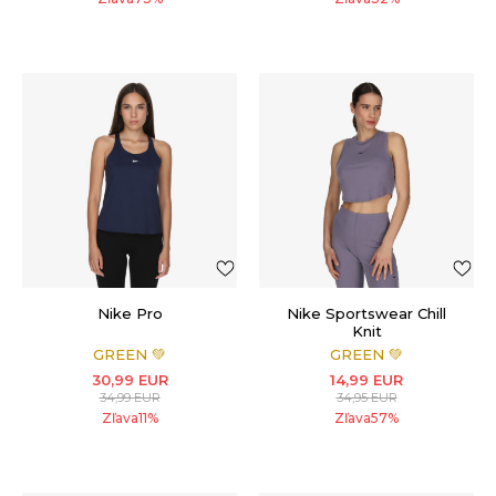
Nike Pro
Nike Sportswear Chill
Knit
GREEN 💚
GREEN 💚
30,99
EUR
14,99
EUR
34,99
EUR
34,95
EUR
Zľava
11
%
Zľava
57
%