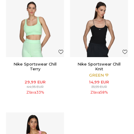
Nike Sportswear Chill
Nike Sportswear Chill
Terry
Knit
GREEN 💚
29,99
EUR
14,99
EUR
44,95
EUR
35,99
EUR
Zľava
33
%
Zľava
58
%