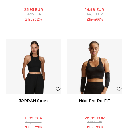
25,95
EUR
14,99
EUR
54,95
EUR
44,95
EUR
Zľava
52
%
Zľava
66
%
JORDAN Sport
Nike Pro Dri-FIT
11,99
EUR
26,99
EUR
44,95
EUR
39,99
EUR
Zľava
73
%
Zľava
32
%