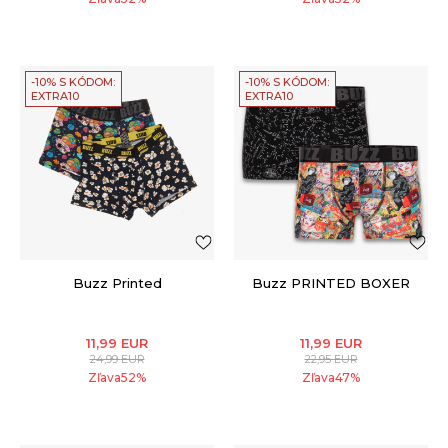
-10% S KÓDOM:
-10% S KÓDOM:
EXTRA10
EXTRA10
Buzz Printed
Buzz PRINTED BOXER
11,99
EUR
11,99
EUR
24,99
EUR
22,95
EUR
Zľava
52
%
Zľava
47
%