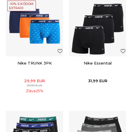
-10% S KÓDOM:
EXTRA10
Nike TRUNK 3PK
Nike Essential
29,99
EUR
31,99
EUR
39,99
EUR
Zľava
25
%