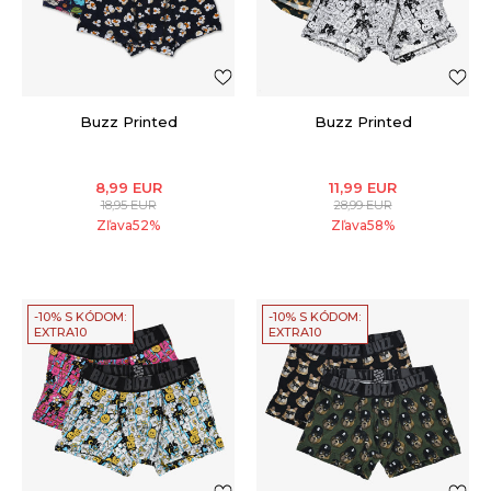
Buzz Printed
Buzz Printed
8,99
EUR
11,99
EUR
18,95
EUR
28,99
EUR
Zľava
52
%
Zľava
58
%
-10% S KÓDOM:
-10% S KÓDOM:
EXTRA10
EXTRA10