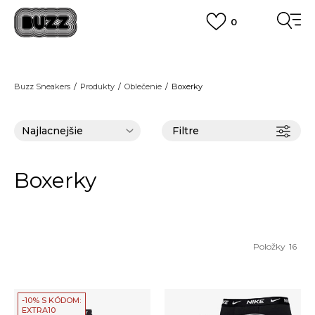
0
FINAL SALE AŽ -60 %
+EXTRA ZLAVA 10 % POUZE DO 9.8.
VIAC
DOPRAVA ZADARMO
pri objednaní nad 100 €
(neplatí pre Click&Collect)
Buzz Sneakers
Produkty
Oblečenie
Boxerky
VIAC
Filtre
Boxerky
Položky
16
-10% S KÓDOM:
EXTRA10