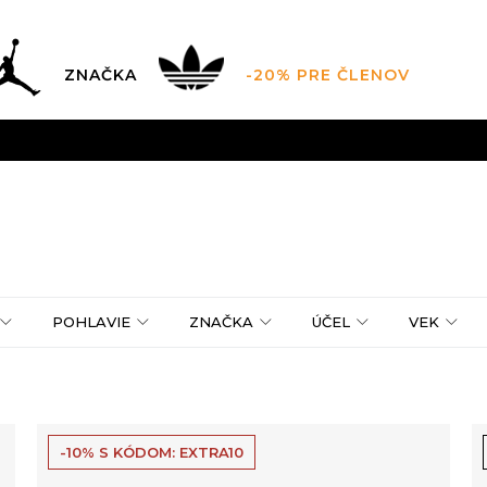
ZNAČKA
-20% PRE ČLENOV
AL SALE AŽ -60 %
+EXTRA ZLAVA 10 % POUZE DO 9.8.
V
ZADARMO
pri objednaní nad 100 €
(neplatí pre Click&Co
POHLAVIE
ZNAČKA
ÚČEL
VEK
-10% S KÓDOM: EXTRA10