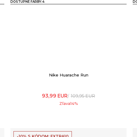
DOSTUPNÉ FARBY:
4
DO
Nike Huarache Run
93,99
EUR
109,95
EUR
Zľava
14
%
-10% S KÓDOM: EXTRA10