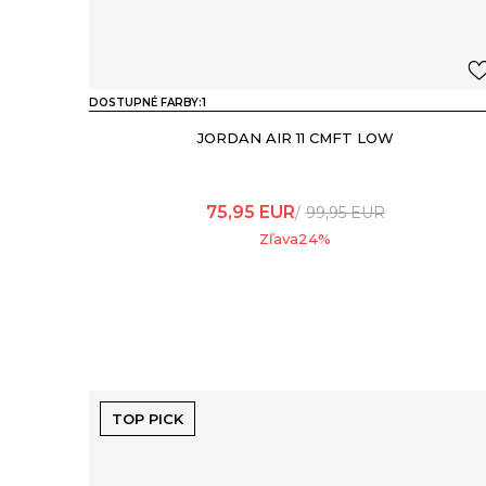
DOSTUPNÉ FARBY:
1
JORDAN AIR 11 CMFT LOW
75,95
EUR
99,95
EUR
Zľava
24
%
TOP PICK