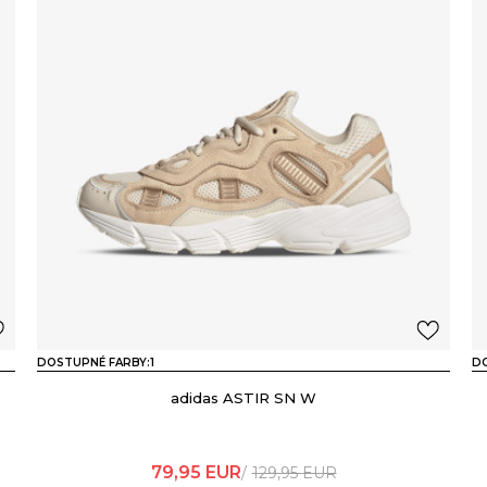
DOSTUPNÉ FARBY:
1
DO
adidas ASTIR SN W
79,95
EUR
129,95
EUR