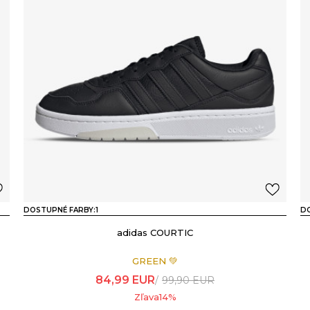
DOSTUPNÉ FARBY:
1
DO
adidas COURTIC
GREEN 💚
84,99
EUR
99,90
EUR
Zľava
14
%