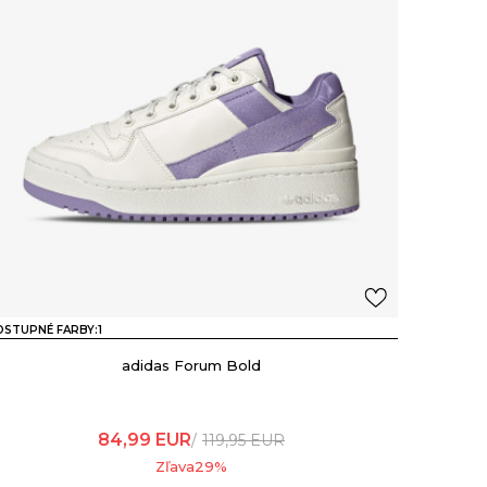
STUPNÉ FARBY:
1
adidas Forum Bold
84,99
EUR
119,95
EUR
Zľava
29
%