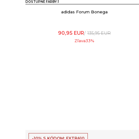
DOSTUPNÉ FARBY:
1
adidas Forum Bonega
90,95
EUR
135,95
EUR
Zľava
33
%
-10% S KÓDOM: EXTRA10