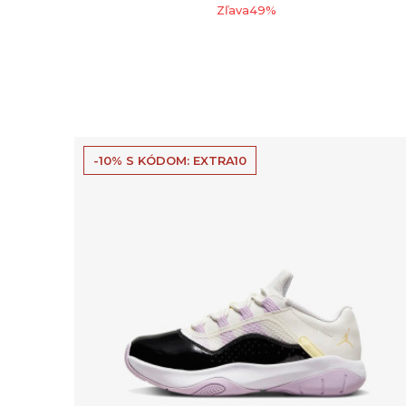
Zľava
49
%
-10% S KÓDOM: EXTRA10