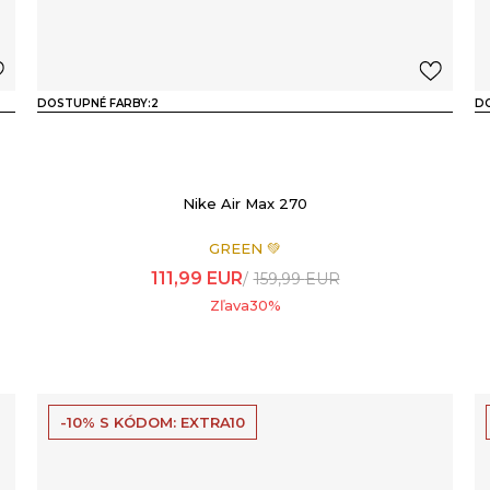
DOSTUPNÉ FARBY:
2
DO
Nike Air Max 270
GREEN 💚
111,99
EUR
159,99
EUR
Zľava
30
%
-10% S KÓDOM: EXTRA10