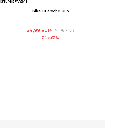
STUPNÉ FARBY:
1
Nike Huarache Run
64,99
EUR
74,95
EUR
Zľava
13
%