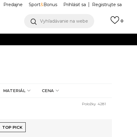
Predajne
Sport
&
Bonus
Prihlásiť sa
Registrujte sa
Vyhľadávanie na webe
0
IAC
llect)
VIAC
MATERIÁL
CENA
Položky
4281
TOP PICK