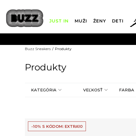
JUST IN
MUŽI
ŽENY
DETI
FIN
Buzz Sneakers
Produkty
DOPRAVA 
Produkty
KATEGÓRIA
VEĽKOSŤ
FARBA
-10% S KÓDOM: EXTRA10