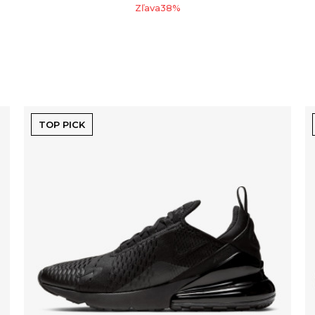
Zľava
38
%
TOP PICK