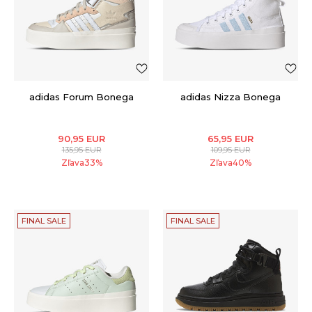
adidas Forum Bonega
adidas Nizza Bonega
90,95
EUR
65,95
EUR
135,95
EUR
109,95
EUR
Zľava
33
%
Zľava
40
%
FINAL SALE
FINAL SALE