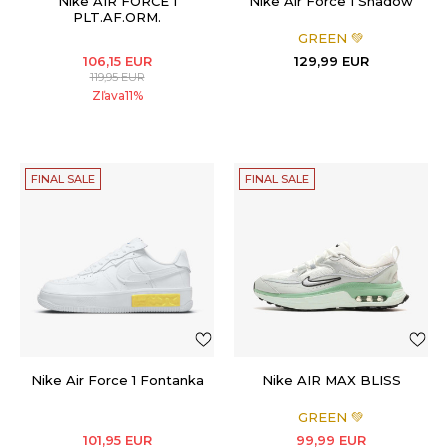
Nike AIR FORCE 1
Nike Air Force 1 Shadow
PLT.AF.ORM.
GREEN 💚
106,15
EUR
129,99
EUR
119,95
EUR
Zľava
11
%
FINAL SALE
FINAL SALE
Nike Air Force 1 Fontanka
Nike AIR MAX BLISS
GREEN 💚
101,95
EUR
99,99
EUR