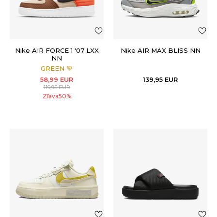
Nike AIR FORCE 1 '07 LXX
Nike AIR MAX BLISS NN
NN
GREEN 💚
58,99
EUR
139,95
EUR
119,95
EUR
Zľava
50
%