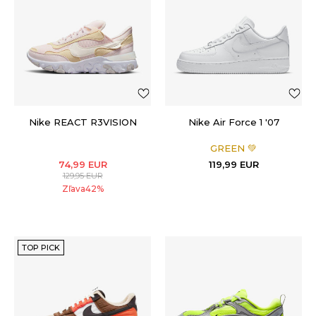
Nike REACT R3VISION
Nike Air Force 1 '07
GREEN 💚
74,99
EUR
119,99
EUR
129,95
EUR
Zľava
42
%
TOP PICK