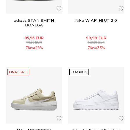
adidas STAN SMITH
Nike W AF1 HI UT 2.0
BONEGA
85,95
EUR
99,99
EUR
119,95
EUR
149,95
EUR
Zľava
28
%
Zľava
33
%
FINAL SALE
TOP PICK