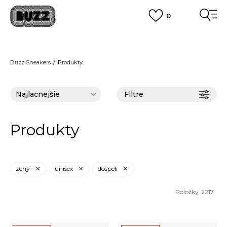
0
FINAL SALE AŽ -60 %
POUZE DO 9.8.
VIAC
DOPRAVA ZADARMO
pri objednaní nad 100 €
(neplatí pre Click&Collect)
Buzz Sneakers
Produkty
VIAC
Filtre
Produkty
zeny
unisex
dospeli
Položky
2217