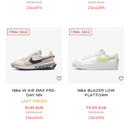
119,95
EUR
139,95
EUR
Zľava
15
%
Zľava
28
%
FINAL SALE
FINAL SALE
Nike W AIR MAX PRE-
Nike BLAZER LOW
DAY NN
PLATFORM
LAST PIECES
91,95
EUR
79,99
EUR
139,95
EUR
99,95
EUR
Zľava
34
%
Zľava
19
%