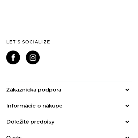
LET’S SOCIALIZE
Zákaznícka podpora
Pondelok - Piatok
Informácie o nákupe
od 09:00 do 17:00
Stav objednávky
online@buzzsneakers.sk
Dôležité predpisy
Spôsob platby
Kontakty
Obchodné podmienky
Spôsob doručenia
O nás