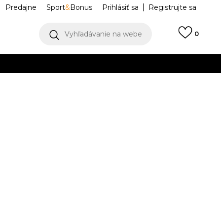
Predajne
Sport
&
Bonus
Prihlásiť sa
Registrujte sa
Vyhľadávanie na webe
0
IAC
llect)
VIAC
EG TEE
KS8890
Upozorniť ma na zľavy
robcu:
24,99
EUR
M
L
L
XL
XL
2XL
2XL