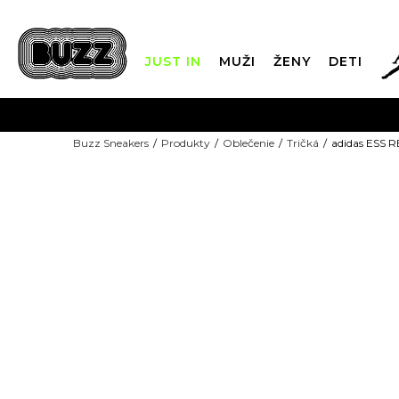
JUST IN
MUŽI
ŽENY
DETI
FIN
Buzz Sneakers
Produkty
Oblečenie
Tričká
adidas ESS 
DOPRAVA 
NEW