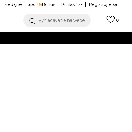
Predajne
Sport
&
Bonus
Prihlásiť sa
Registrujte sa
Vyhľadávanie na webe
0
llect)
VIAC
ear
HF9534-010
M
L
L
XL
XL
K DISPOZÍCII