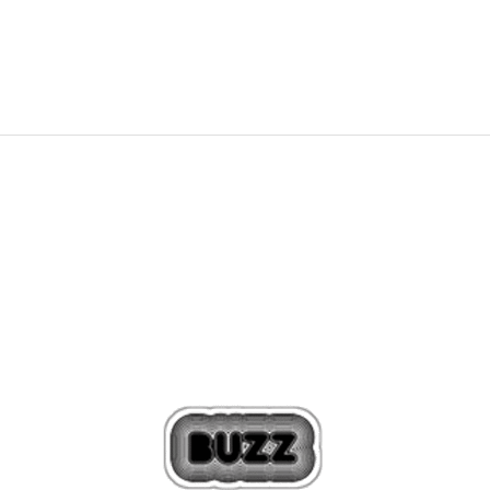
26,99
EUR
39,99
EUR
Zľava
32
%