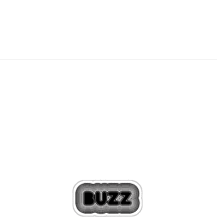
31,99
EUR
39,99
EUR
Zľava
20
%