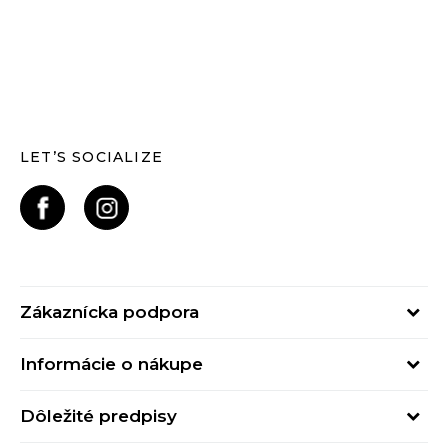
LET’S SOCIALIZE
Zákaznícka podpora
Pondelok - Piatok
Informácie o nákupe
od 09:00 do 17:00
Stav objednávky
online@buzzsneakers.sk
Dôležité predpisy
Spôsob platby
Kontakty