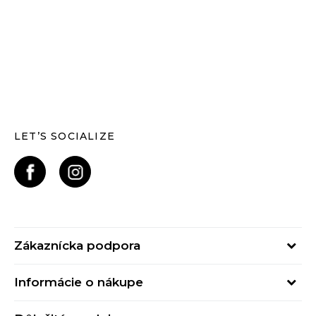
LET’S SOCIALIZE
Zákaznícka podpora
Pondelok - Piatok
Informácie o nákupe
od 09:00 do 17:00
Stav objednávky
online@buzzsneakers.sk