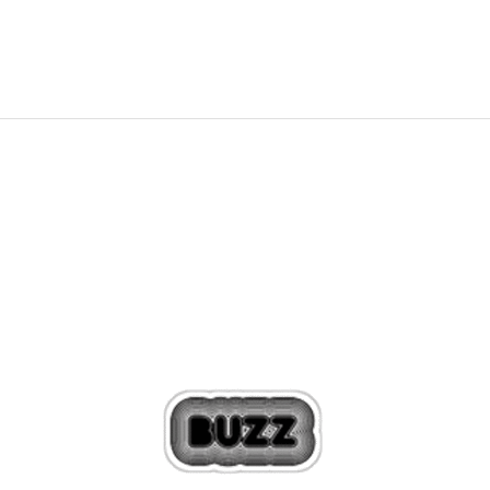
44,99
EUR
Zľava
60
%