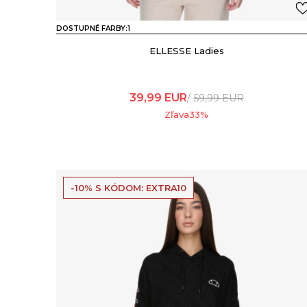
DOSTUPNÉ FARBY:
1
ELLESSE Ladies
39,99
EUR
59,99
EUR
Zľava
33
%
-10% S KÓDOM: EXTRA10