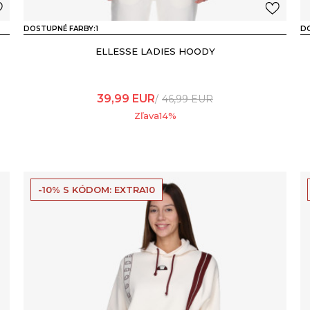
DOSTUPNÉ FARBY:
1
DO
ELLESSE LADIES HOODY
39,99
EUR
46,99
EUR
Zľava
14
%
-10% S KÓDOM: EXTRA10