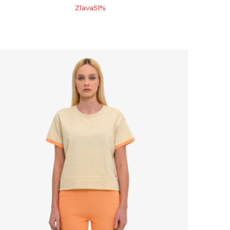
Zľava
51
%