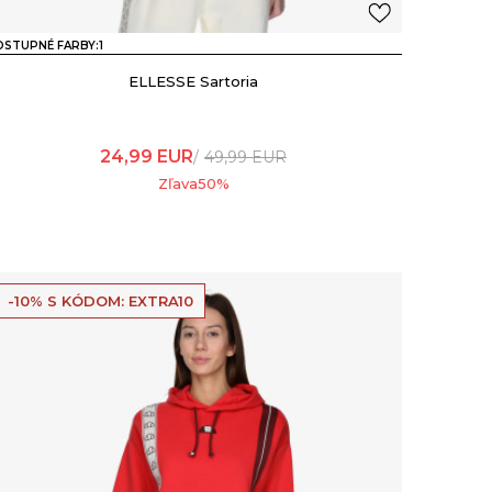
STUPNÉ FARBY:
1
ELLESSE Sartoria
24,99
EUR
49,99
EUR
Zľava
50
%
-10% S KÓDOM: EXTRA10