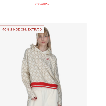
Zľava
18
%
-10% S KÓDOM: EXTRA10