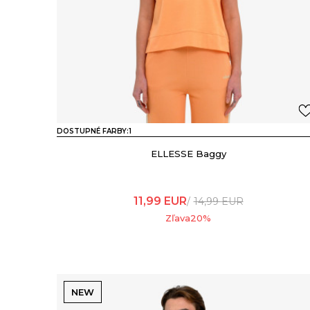
DOSTUPNÉ FARBY:
1
ELLESSE Baggy
11,99
EUR
14,99
EUR
Zľava
20
%
NEW