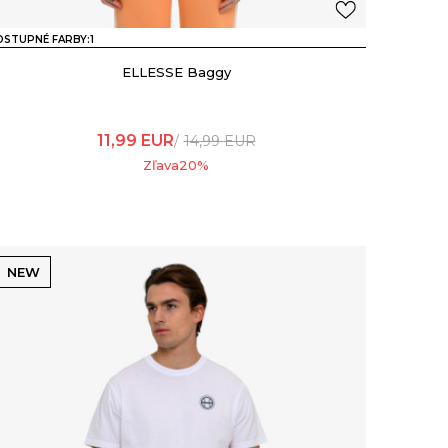
STUPNÉ FARBY:
1
ELLESSE Baggy
11,99
EUR
14,99
EUR
Zľava
20
%
NEW