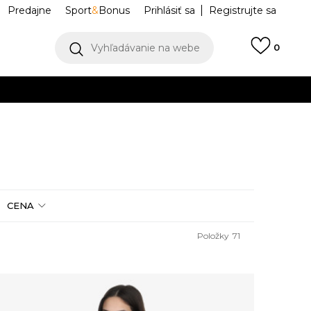
Predajne
Sport
&
Bonus
Prihlásiť sa
Registrujte sa
Vyhľadávanie na webe
0
IAC
llect)
VIAC
CENA
Položky
71