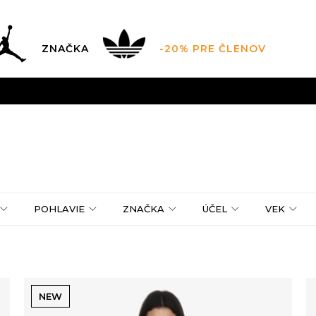
ZNAČKA
-20% PRE ČLENOV
AL SALE AŽ -60 %
+EXTRA ZLAVA 10 % POUZE DO 9.8.
V
ZADARMO
pri objednaní nad 100 €
(neplatí pre Click&Co
POHLAVIE
ZNAČKA
ÚČEL
VEK
NEW