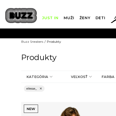
JUST IN
MUŽI
ŽENY
DETI
FIN
Buzz Sneakers
Produkty
DOPRAVA 
Produkty
KATEGÓRIA
VEĽKOSŤ
FARBA
ellesse_
NEW