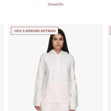
Zľava
53
%
-10% S KÓDOM: EXTRA10