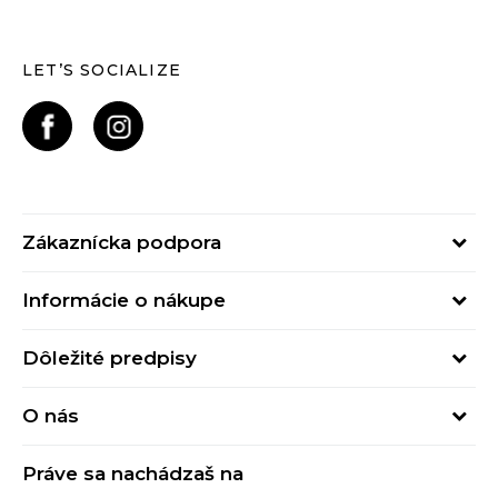
LET’S SOCIALIZE
Zákaznícka podpora
Pondelok - Piatok
Informácie o nákupe
od 09:00 do 17:00
Stav objednávky
online@buzzsneakers.sk
Dôležité predpisy
Spôsob platby
Kontakty
Obchodné podmienky
Spôsob doručenia
O nás
Podmienky používania
Click&Collect
Buzz concept
Ochrana osobných údajov
Klarna
Práve sa nachádzaš na
Buzz znacky
Spotrebiteľské recenzie