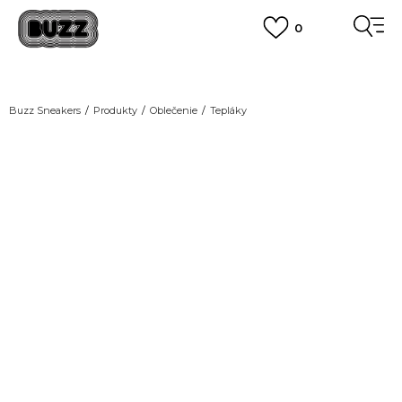
0
DOPRAVA ZADARMO
pri objednaní nad 100 €
(neplatí pre Click&Collect)
VIAC
Buzz Sneakers
Produkty
Oblečenie
Tepláky
NEW