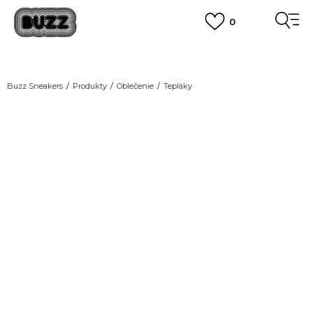
0
FINAL SALE AŽ -60 %
+EXTRA ZLAVA 10 % POUZE DO 9.8.
VIAC
DOPRAVA ZADARMO
pri objednaní nad 100 €
(neplatí pre Click&Collect)
Buzz Sneakers
Produkty
Oblečenie
Tepláky
VIAC
NEW