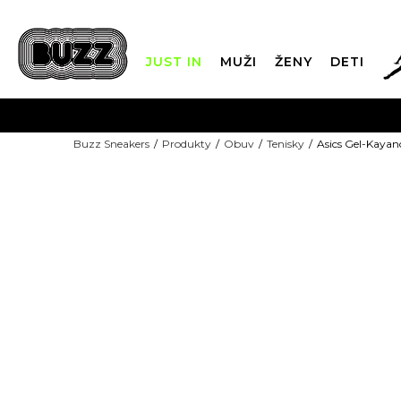
JUST IN
MUŽI
ŽENY
DETI
FIN
Buzz Sneakers
Produkty
Obuv
Tenisky
Asics Gel-Kayan
DOPRAVA 
-10% S KÓDOM: EXTRA10