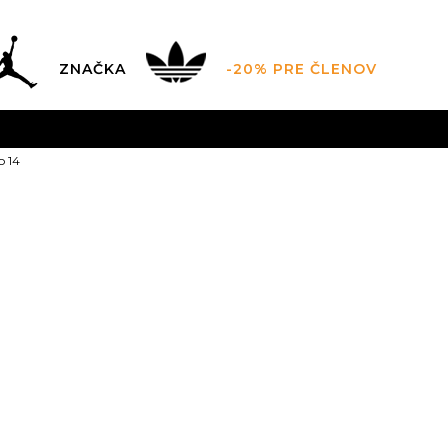
ZNAČKA
-20% PRE ČLENOV
AL SALE AŽ -60 %
+EXTRA ZLAVA 10 % POUZE DO 9.8.
V
o 14
ZADARMO
pri objednaní nad 100 €
(neplatí pre Click&Co
Asics Gel-Kay
Zľava
40
%
101,99
EUR
Odporúčaná cena vý
4
36
4.5
37
5
3