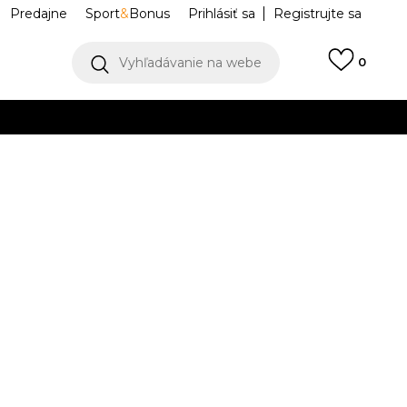
Predajne
Sport
&
Bonus
Prihlásiť sa
Registrujte sa
Vyhľadávanie na webe
0
IAC
llect)
VIAC
ano 14
1203A537-109
Upozorniť ma na zľavy
robcu:
169,99
EUR
7.5
5.5
38
6
39
6.5
39.5
7
40