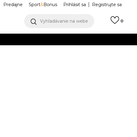
Predajne
Sport
&
Bonus
Prihlásiť sa
Registrujte sa
Vyhľadávanie na webe
0
llect)
VIAC
icate 8 Clay
1042A255-702
Upozorniť ma na zľavy
robcu:
74,99
EUR
7
23
6.5
37.5
7
38
24
7.5
39
8
39.5