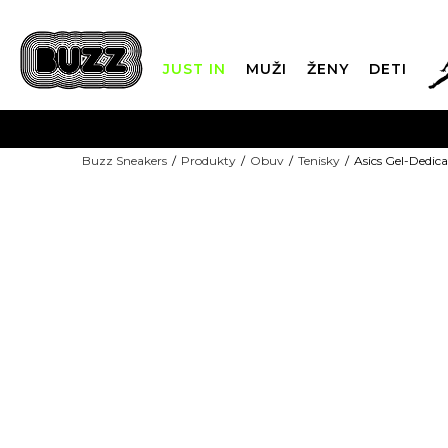
JUST IN
MUŽI
ŽENY
DETI
Buzz Sneakers
Produkty
Obuv
Tenisky
Asics Gel-Dedica
DOPRAVA 
FINAL SALE