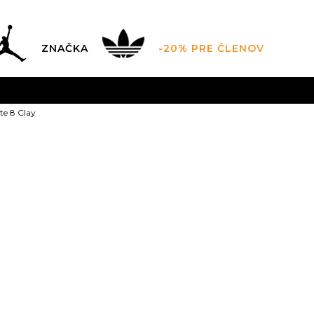
ZNAČKA
-20% PRE ČLENOV
FINAL SALE AŽ -60 %
POUZE DO 9.8.
VIAC
te 8 Clay
ZADARMO
pri objednaní nad 100 €
(neplatí pre Click&Co
Asics Gel-Ded
Zľava
30
%
51,99
EUR
Odporúčaná cena vý
5
35.5
5.5
36
6
3