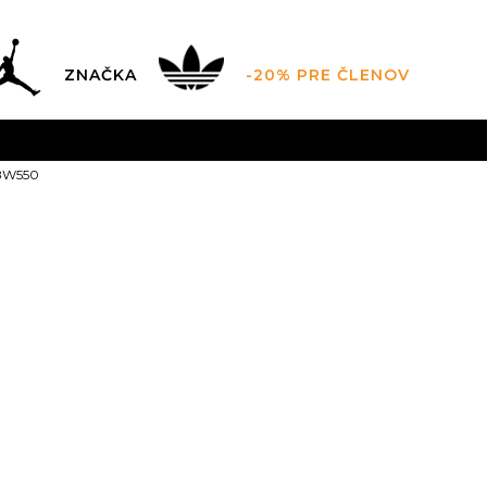
ZNAČKA
-20% PRE ČLENOV
AL SALE AŽ -60 %
+EXTRA ZLAVA 10 % POUZE DO 9.8.
V
BW550
ZADARMO
pri objednaní nad 100 €
(neplatí pre Click&Co
New Balance
5.5
36
6
36.5
6.5
22.5
23
23
9
40.5
9.5
41
10
4
26
26.5
2