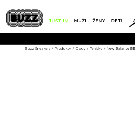
JUST IN
MUŽI
ŽENY
DETI
FIN
Buzz Sneakers
Produkty
Obuv
Tenisky
New Balance B
DOPRAVA 