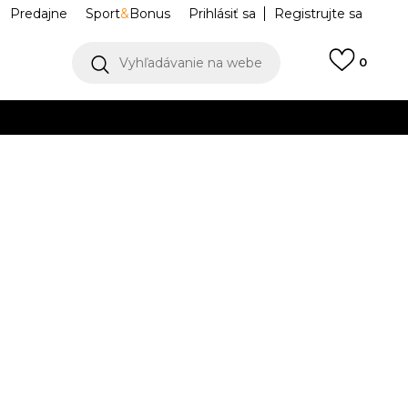
Predajne
Sport
&
Bonus
Prihlásiť sa
Registrujte sa
Vyhľadávanie na webe
0
IAC
llect)
VIAC
 BBW550
BBW550PF
37
7
37.5
7.5
38
8
39
25
8.5
40
.5
24
24.5
25.5
1.5
7