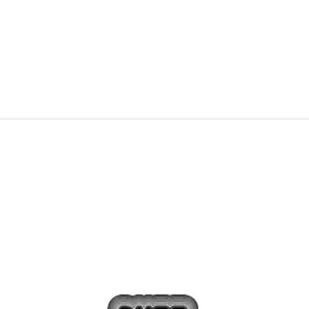
43,99
EUR
54,99
EUR
Zľava
20
%