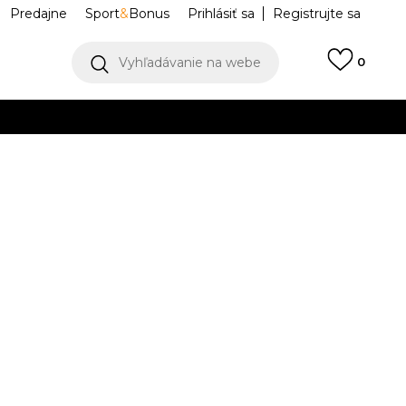
Predajne
Sport
&
Bonus
Prihlásiť sa
Registrujte sa
Vyhľadávanie na webe
0
IAC
llect)
VIAC
JV7398
Upozorniť ma na zľavy
robcu:
12,99
EUR
40-
L
43-45
XL
46-
2
48