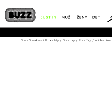
JUST IN
MUŽI
ŽENY
DETI
FIN
Buzz Sneakers
Produkty
Doplnky
Ponožky
adidas Liner
DOPRAVA 
NEW