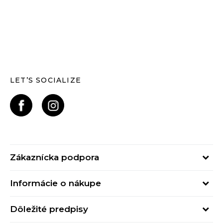
LET’S SOCIALIZE
Zákaznícka podpora
Pondelok - Piatok
Informácie o nákupe
od 09:00 do 17:00
Stav objednávky
online@buzzsneakers.sk
Dôležité predpisy
Spôsob platby
Kontakty