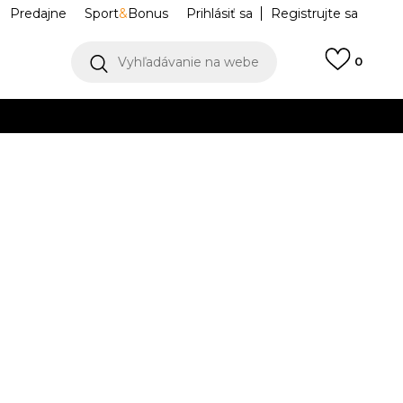
Predajne
Sport
&
Bonus
Prihlásiť sa
Registrujte sa
Vyhľadávanie na webe
0
IAC
llect)
VIAC
ed
JV6043
Upozorniť ma na zľavy
robcu:
17,99
EUR
40-
L
43-45
XL
46-
KXXL