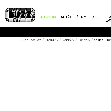
JUST IN
MUŽI
ŽENY
DETI
FIN
Buzz Sneakers
Produkty
Doplnky
Ponožky
adidas 2-To
DOPRAVA 
-10% S KÓDOM: EXTRA10