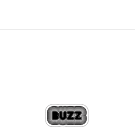
Zľava
22
%