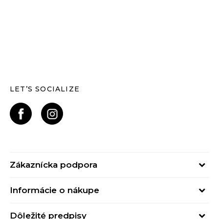
LET’S SOCIALIZE
Zákaznícka podpora
Pondelok - Piatok
Informácie o nákupe
od 09:00 do 17:00
Stav objednávky
online@buzzsneakers.sk
Dôležité predpisy