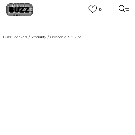
0
DOPRAVA ZADARMO
pri objednaní nad 100 €
(neplatí pre Click&Collect)
VIAC
Buzz Sneakers
Produkty
Oblečenie
Mikina