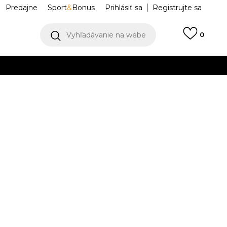
Predajne
Sport
&
Bonus
Prihlásiť sa
Registrujte sa
Vyhľadávanie na webe
0
IAC
llect)
VIAC
port Essentials
WT41507-BK
 Hoodie
M
L
L
XL
XL