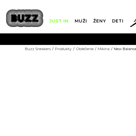
JUST IN
MUŽI
ŽENY
DETI
FIN
Buzz Sneakers
Produkty
Oblečenie
Mikina
New Balance 
DOPRAVA 