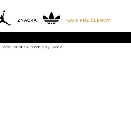
ZNAČKA
-20% PRE ČLENOV
AL SALE AŽ -60 %
+EXTRA ZLAVA 10 % POUZE DO 9.8.
V
Sport Essentials French Terry Hoodie
ZADARMO
pri objednaní nad 100 €
(neplatí pre Click&Co
New Balance S
French Terry
XS
XS
S
S
M