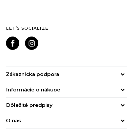
LET’S SOCIALIZE
Zákaznícka podpora
Pondelok - Piatok
Informácie o nákupe
od 09:00 do 17:00
Stav objednávky
online@buzzsneakers.sk
Dôležité predpisy
Spôsob platby
Kontakty
Obchodné podmienky
Spôsob doručenia
O nás
Podmienky používania
Click&Collect
Buzz concept