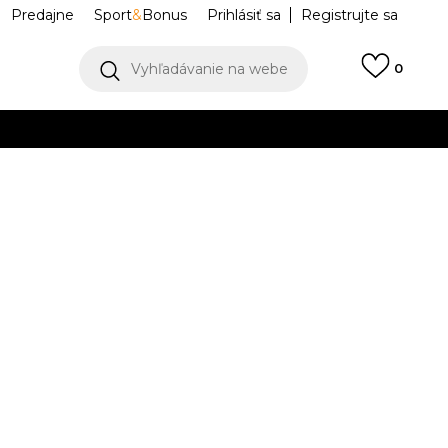
Predajne
Sport
&
Bonus
Prihlásiť sa
Registrujte sa
Vyhľadávanie na webe
0
IAC
llect)
VIAC
 FLIGHTCORE
MA9192-G0H
Upozorniť ma na zľavy
robcu:
49,99
EUR