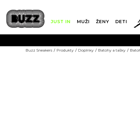
JUST IN
MUŽI
ŽENY
DETI
FIN
Buzz Sneakers
Produkty
Doplnky
Batohy a tašky
Bato
DOPRAVA 
NEW