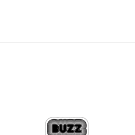
20,99
EUR
25,99
EUR
Zľava
19
%