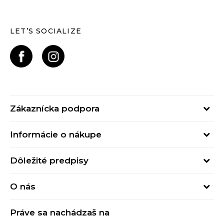
LET’S SOCIALIZE
Zákaznícka podpora
Pondelok - Piatok
Informácie o nákupe
od 09:00 do 17:00
Stav objednávky
online@buzzsneakers.sk
Dôležité predpisy
Spôsob platby
Kontakty
Obchodné podmienky
Spôsob doručenia
O nás
Podmienky používania
Click&Collect
Buzz concept
Ochrana osobných údajov
Klarna
Práve sa nachádzaš na
Buzz znacky
Spotrebiteľské recenzie