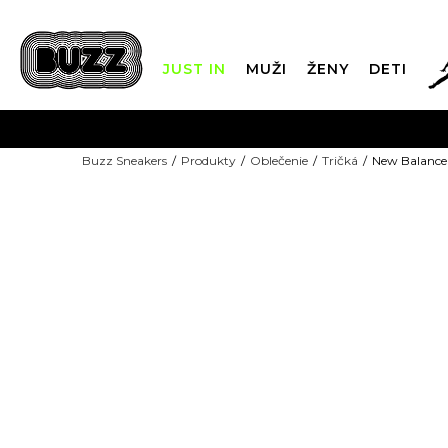
JUST IN
MUŽI
ŽENY
DETI
FIN
Buzz Sneakers
Produkty
Oblečenie
Tričká
New Balance 
DOPRAVA 