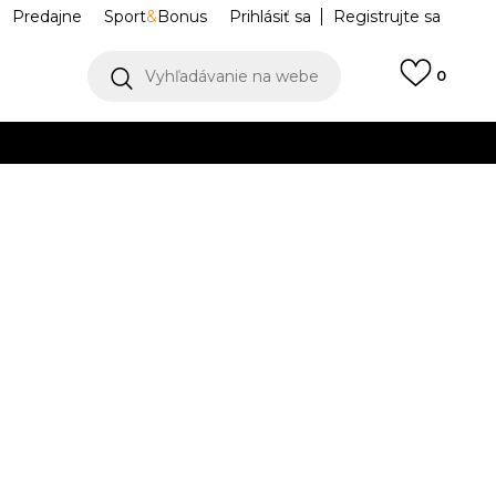
Predajne
Sport
&
Bonus
Prihlásiť sa
Registrujte sa
Vyhľadávanie na webe
0
IAC
llect)
VIAC
ircular Logo
MT53926-TWF
L
XL
XL
2XL
2XL
K DISPOZÍCII