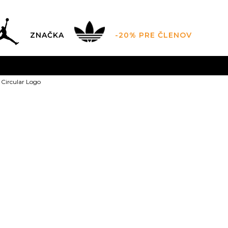
ZNAČKA
-20% PRE ČLENOV
AL SALE AŽ -60 %
+EXTRA ZLAVA 10 % POUZE DO 9.8.
V
Circular Logo
ZADARMO
pri objednaní nad 100 €
(neplatí pre Click&Co
New Balance C
S
S
M
M
L
PRODUKT UŽ NIE JE 