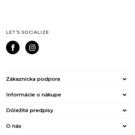
LET’S SOCIALIZE
Zákaznícka podpora
Pondelok - Piatok
Informácie o nákupe
od 09:00 do 17:00
Stav objednávky
online@buzzsneakers.sk
Dôležité predpisy
Spôsob platby
Kontakty
Obchodné podmienky
Spôsob doručenia
O nás
Podmienky používania
Click&Collect