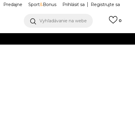
Predajne
Sport
&
Bonus
Prihlásiť sa
Registrujte sa
Vyhľadávanie na webe
0
IAC
llect)
VIAC
ce RMST
NF0A8C386GI1
M
L
L
XL
XL
K DISPOZÍCII