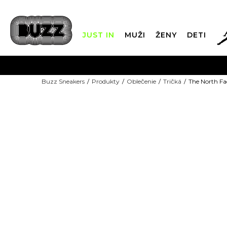
JUST IN
MUŽI
ŽENY
DETI
FIN
Buzz Sneakers
Produkty
Oblečenie
Tričká
The North F
DOPRAVA 