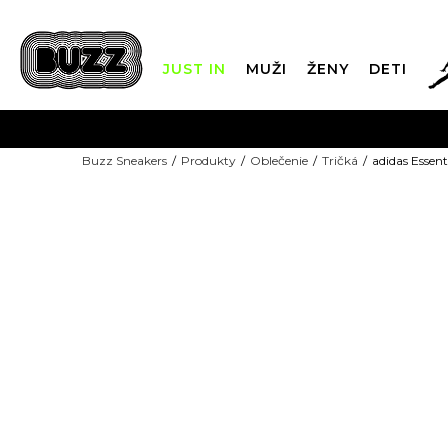
JUST IN
MUŽI
ŽENY
DETI
FIN
Buzz Sneakers
Produkty
Oblečenie
Tričká
adidas Essent
DOPRAVA 