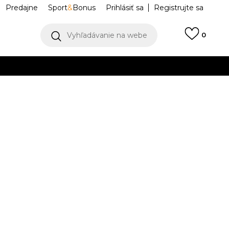
Predajne
Sport
&
Bonus
Prihlásiť sa
Registrujte sa
Vyhľadávanie na webe
0
IAC
llect)
VIAC
als
IW5804
M
L
L
XL
XL
2XL
2XL
K DISPOZÍCII