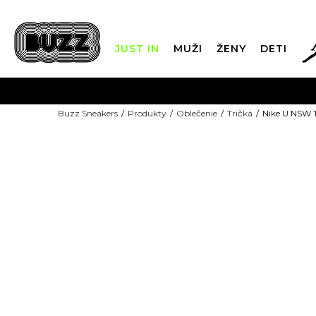
JUST IN
MUŽI
ŽENY
DETI
FIN
Buzz Sneakers
Produkty
Oblečenie
Tričká
Nike U NSW 
DOPRAVA 
NEW