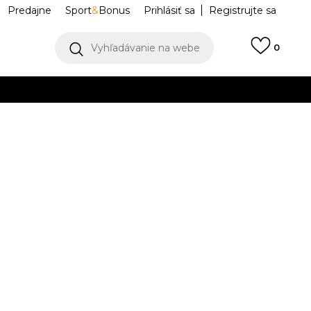
Predajne
Sport
&
Bonus
Prihlásiť sa
Registrujte sa
Vyhľadávanie na webe
0
IAC
llect)
VIAC
TEE LSE PALM
IM9345-100
Upozorniť ma na zľavy
robcu:
34,99
EUR
M
L
L
XL
XL
2XL
2XL