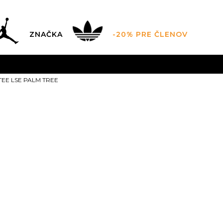
ZNAČKA
-20% PRE ČLENOV
AL SALE AŽ -60 %
+EXTRA ZLAVA 10 % POUZE DO 9.8.
V
TEE LSE PALM TREE
ZADARMO
pri objednaní nad 100 €
(neplatí pre Click&Co
Nike U NSW 
TREE
34,99
EUR
Odporúčaná cena vý
XS
XS
S
S
M