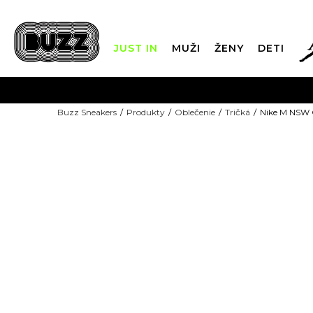
JUST IN
MUŽI
ŽENY
DETI
FIN
Buzz Sneakers
Produkty
Oblečenie
Tričká
Nike M NSW
DOPRAVA 