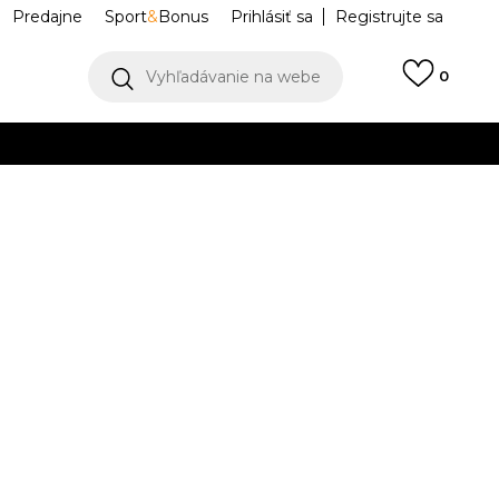
Predajne
Sport
&
Bonus
Prihlásiť sa
Registrujte sa
Vyhľadávanie na webe
0
IAC
llect)
VIAC
CLUB TEE
AR4997-105
M
L
L
XL
XL
2XL
2XL
3XL
3XL
K DISPOZÍCII