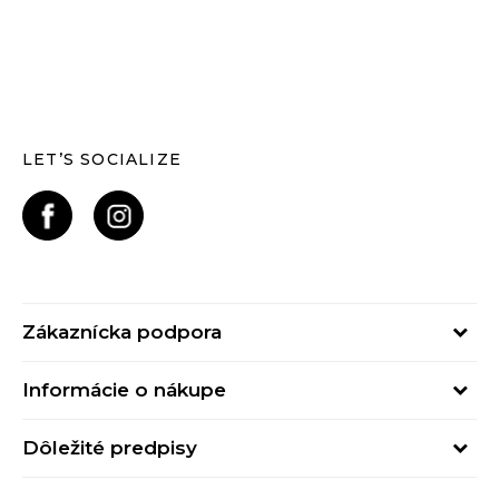
LET’S SOCIALIZE
Zákaznícka podpora
Pondelok - Piatok
Informácie o nákupe
od 09:00 do 17:00
Stav objednávky
online@buzzsneakers.sk
Dôležité predpisy
Spôsob platby
Kontakty
Obchodné podmienky
Spôsob doručenia