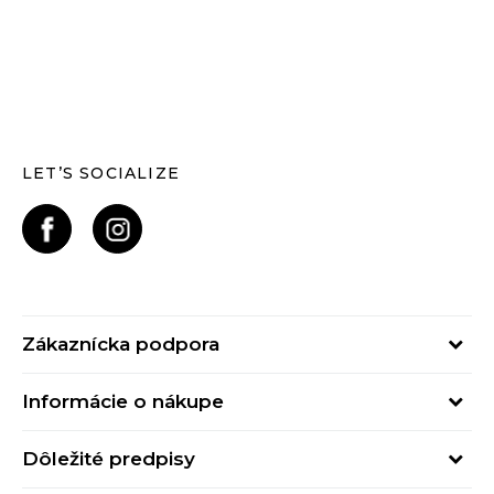
LET’S SOCIALIZE
Zákaznícka podpora
Pondelok - Piatok
Informácie o nákupe
od 09:00 do 17:00
Stav objednávky
online@buzzsneakers.sk
Dôležité predpisy
Spôsob platby
Kontakty