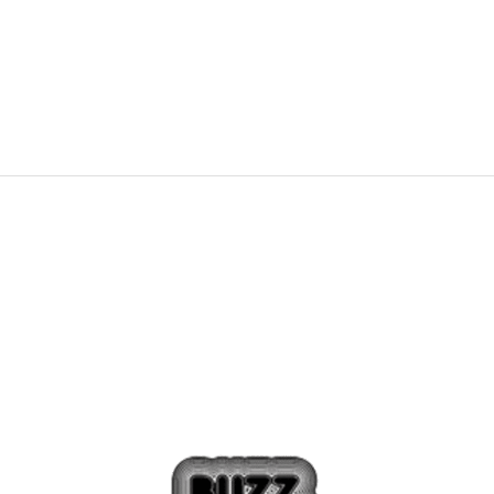
23,99
EUR
34,99
EUR
Zľava
31
%