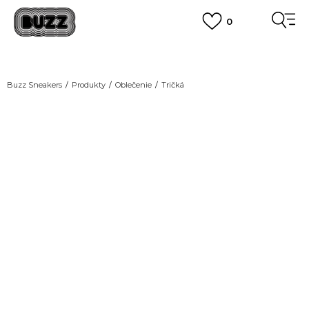
0
DOPRAVA ZADARMO
pri objednaní nad 100 €
(neplatí pre Click&Collect)
VIAC
Buzz Sneakers
Produkty
Oblečenie
Tričká