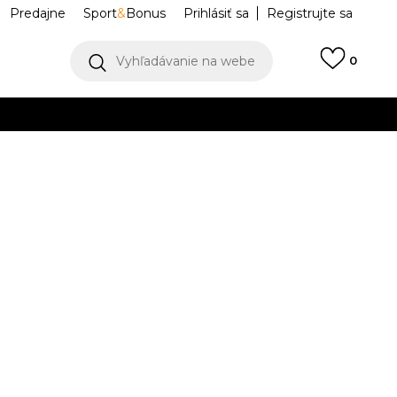
Predajne
Sport
&
Bonus
Prihlásiť sa
Registrujte sa
Vyhľadávanie na webe
0
IAC
llect)
VIAC
klyn
HQ9218-068
Upozorniť ma na zľavy
robcu:
79,99
EUR
M
L
L
XL
XL