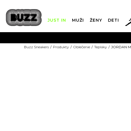
JUST IN
MUŽI
ŽENY
DETI
FIN
Buzz Sneakers
Produkty
Oblečenie
Tepláky
JORDAN M 
DOPRAVA 