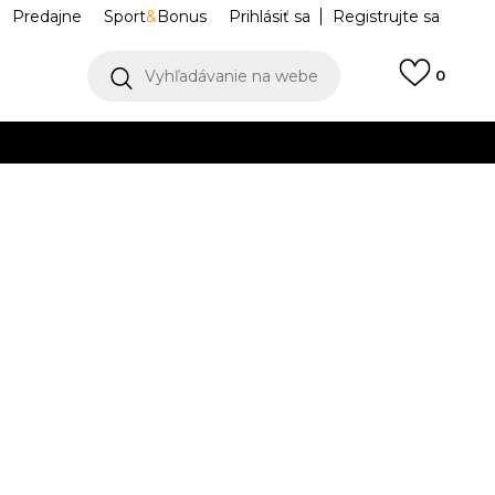
Predajne
Sport
&
Bonus
Prihlásiť sa
Registrujte sa
Vyhľadávanie na webe
0
IAC
llect)
VIAC
SPRT DNA HBR
DC9635-333
Upozorniť ma na zľavy
robcu:
69,99
EUR
M
L
L
XL
XL
2XL
2XL