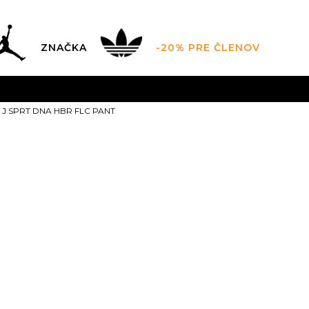
ZNAČKA
-20% PRE ČLENOV
AL SALE AŽ -60 %
+EXTRA ZLAVA 10 % POUZE DO 9.8.
V
J SPRT DNA HBR FLC PANT
ZADARMO
pri objednaní nad 100 €
(neplatí pre Click&Co
JORDAN M J 
FLC PANT
69,99
EUR
Odporúčaná cena vý
XS
XS
S
S
M