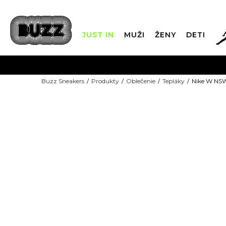
JUST IN
MUŽI
ŽENY
DETI
FIN
Buzz Sneakers
Produkty
Oblečenie
Tepláky
Nike W NS
DOPRAVA 