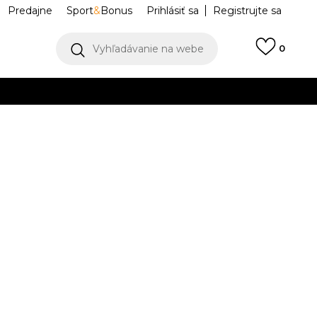
Predajne
Sport
&
Bonus
Prihlásiť sa
Registrujte sa
Vyhľadávanie na webe
0
IAC
llect)
VIAC
PANT FLC
BV4089-344
Upozorniť ma na zľavy
robcu:
44,99
EUR
M
L
L