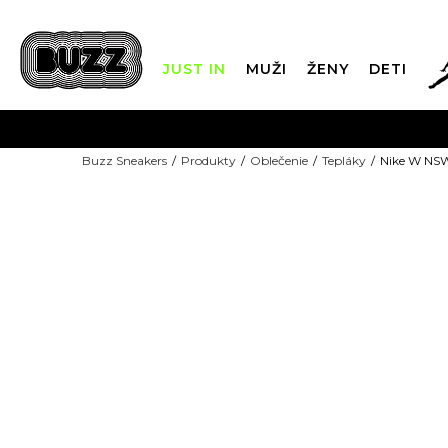
JUST IN
MUŽI
ŽENY
DETI
FIN
Buzz Sneakers
Produkty
Oblečenie
Tepláky
Nike W NS
DOPRAVA 