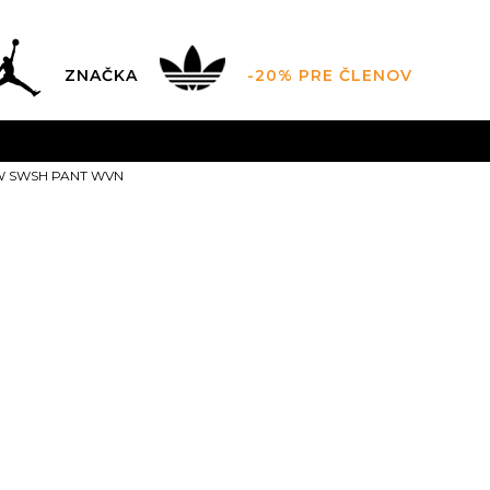
ZNAČKA
-20% PRE ČLENOV
AL SALE AŽ -60 %
+EXTRA ZLAVA 10 % POUZE DO 9.8.
V
W SWSH PANT WVN
ZADARMO
pri objednaní nad 100 €
(neplatí pre Click&Co
Nike W NSW
WVN
35,99
EUR
XS
XS
S
S
M