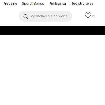
Predajne
Sport
&
Bonus
Prihlásiť sa
Registrujte sa
Vyhľadávanie na webe
0
IAC
llect)
VIAC
 SWSH PANT
CZ8909-010
Upozorniť ma na zľavy
M
L
L
XL
XL