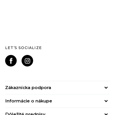
LET’S SOCIALIZE
Zákaznícka podpora
Pondelok - Piatok
Informácie o nákupe
od 09:00 do 17:00
Stav objednávky
online@buzzsneakers.sk
Dôležité predpisy