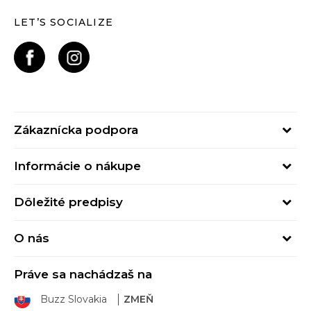
LET’S SOCIALIZE
Zákaznícka podpora
Pondelok - Piatok
Informácie o nákupe
od 09:00 do 17:00
Stav objednávky
online@buzzsneakers.sk
Dôležité predpisy
Spôsob platby
Kontakty
Obchodné podmienky
Spôsob doručenia
O nás
Podmienky používania
Click&Collect
Buzz concept
Ochrana osobných údajov
Klarna
Práve sa nachádzaš na
Buzz znacky
Spotrebiteľské recenzie
Vrátenie tovaru
Buzz Slovakia
ZMEŇ
Sport&Bonus program
Sport&Bonus pravidlá
Výmena tovaru