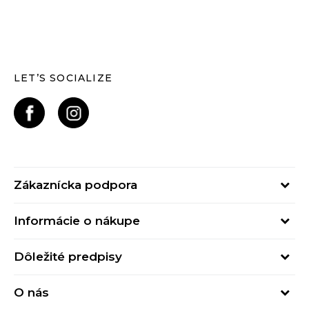
LET’S SOCIALIZE
Zákaznícka podpora
Pondelok - Piatok
Informácie o nákupe
od 09:00 do 17:00
Stav objednávky
online@buzzsneakers.sk
Dôležité predpisy
Spôsob platby
Kontakty
Obchodné podmienky
Spôsob doručenia
O nás
Podmienky používania
Click&Collect