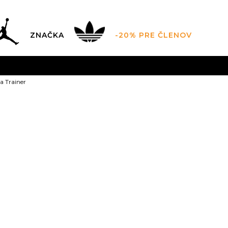
ZNAČKA
-20% PRE ČLENOV
AL SALE AŽ -60 %
+EXTRA ZLAVA 10 % POUZE DO 9.8.
V
 Trainer
ZADARMO
pri objednaní nad 100 €
(neplatí pre Click&Co
Converse Ome
4
36
22
4.5
37
5
3
22.5
2
8
41
26
8.5
42
9
4
26.5
2
11.5
46
29.5