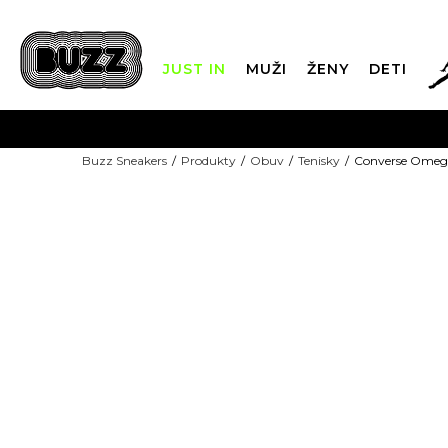
JUST IN
MUŽI
ŽENY
DETI
FIN
Buzz Sneakers
Produkty
Obuv
Tenisky
Converse Omega
DOPRAVA 