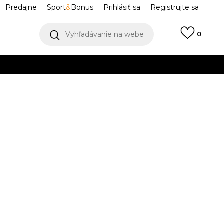
Predajne
Sport
&
Bonus
Prihlásiť sa
Registrujte sa
Vyhľadávanie na webe
0
IAC
llect)
VIAC
ga Trainer
A16539C
7.5
5.5
38
6
38.5
7
40
25
7.5
40.5
3
23.5
24
25.5
2.5
9.5
43
10
44
10.5
11
45
29
7
27.5
28
44.5
28.5