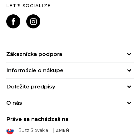
LET’S SOCIALIZE
Zákaznícka podpora
Pondelok - Piatok
Informácie o nákupe
od 09:00 do 17:00
Stav objednávky
online@buzzsneakers.sk
Dôležité predpisy
Spôsob platby
Kontakty
Obchodné podmienky
Spôsob doručenia
O nás
Podmienky používania
Click&Collect
Buzz concept
Ochrana osobných údajov
Klarna
Práve sa nachádzaš na
Buzz znacky
Spotrebiteľské recenzie
Vrátenie tovaru
Buzz Slovakia
ZMEŇ
Sport&Bonus program
Sport&Bonus pravidlá
Výmena tovaru