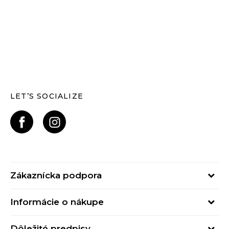
LET’S SOCIALIZE
Zákaznícka podpora
Pondelok - Piatok
Informácie o nákupe
od 09:00 do 17:00
Stav objednávky
online@buzzsneakers.sk
Dôležité predpisy