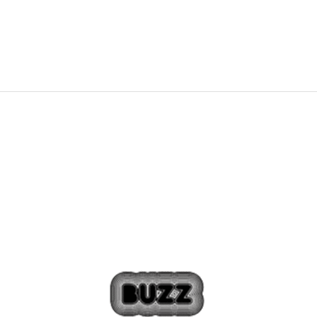
79,99
EUR
129,99
EUR
Zľava
38
%