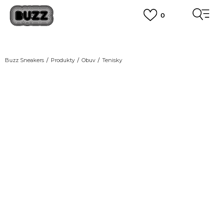
0
DOPRAVA ZADARMO
pri objednaní nad 100 €
(neplatí pre Click&Collect)
VIAC
Buzz Sneakers
Produkty
Obuv
Tenisky